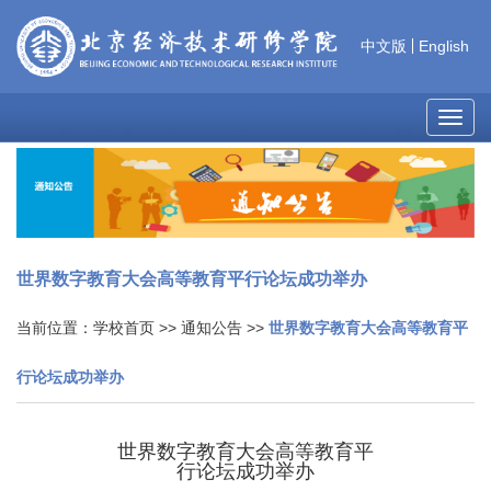
中文版
English
MEN
世界数字教育大会高等教育平行论坛成功举办
当前位置：
学校首页
>>
通知公告
>>
世界数字教育大会高等教育平
行论坛成功举办
世界数字教育大会高等教育平
行论坛成功举办