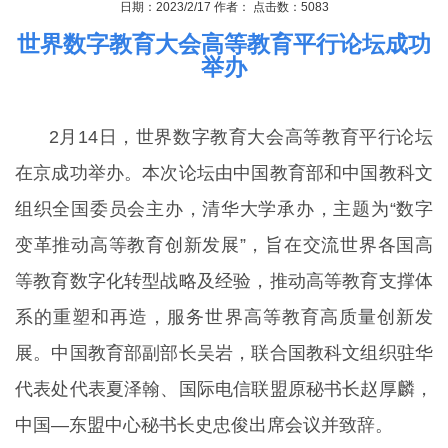
日期：2023/2/17 作者： 点击数：5083
世界数字教育大会高等教育平行论坛成功
举办
2月14日，世界数字教育大会高等教育平行论坛
在京成功举办。本次论坛由中国教育部和中国教科文
组织全国委员会主办，清华大学承办，主题为“数字
变革推动高等教育创新发展”，旨在交流世界各国高
等教育数字化转型战略及经验，推动高等教育支撑体
系的重塑和再造，服务世界高等教育高质量创新发
展。中国教育部副部长吴岩，联合国教科文组织驻华
代表处代表夏泽翰、国际电信联盟原秘书长赵厚麟，
中国—东盟中心秘书长史忠俊出席会议并致辞。