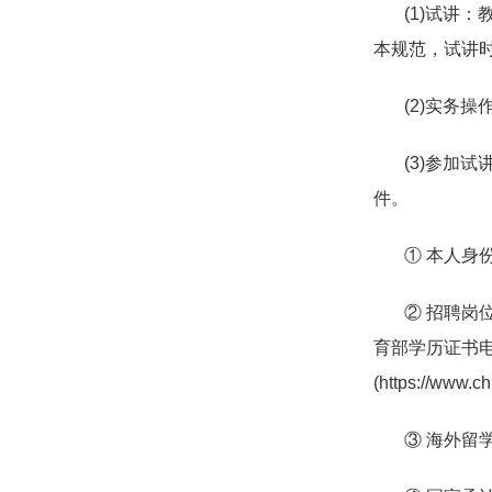
(1)
试讲：
本规范，试讲
(2)
实务操
(3)
参加试
件。
① 本人身
② 招聘岗位
育部学历证书
(https://www.c
③ 海外留学