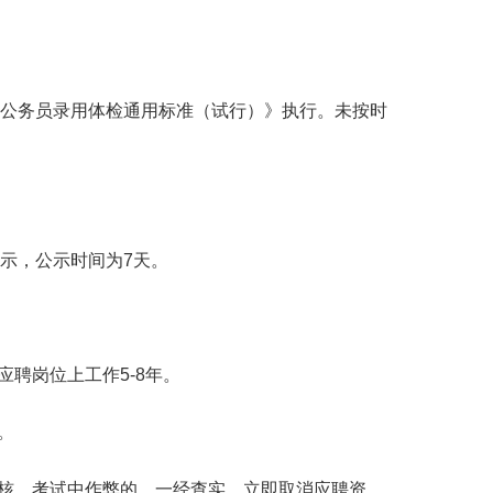
公务员录用体检通用标准（试行）》执行。未按时
示，公示时间为
7
天。
应聘岗位上工作
5-8
年。
。
核、考试中作弊的，一经查实，立即取消应聘资