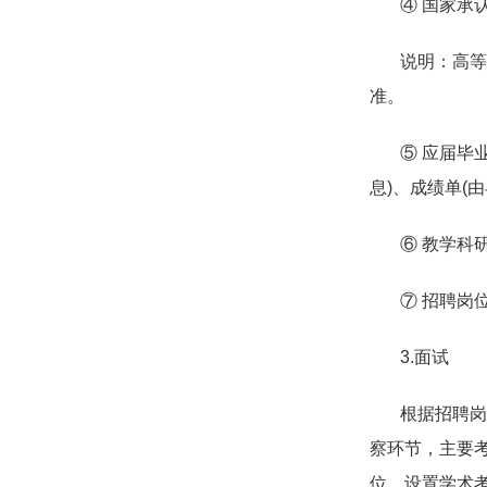
④ 国家承认
说明：高等教
准。
⑤ 应届毕业
息
)
、成绩单
(
由
⑥ 教学科研
⑦ 招聘岗位
3.
面试
根据招聘岗位
察环节，主要
位，设置学术