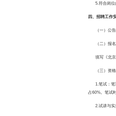
5.
符合岗位
四、招聘工作
（一）公告
（二）报名
填写《北京经
（三）资格
1.
笔试：笔
占
60%
。笔试
2.
试讲与实