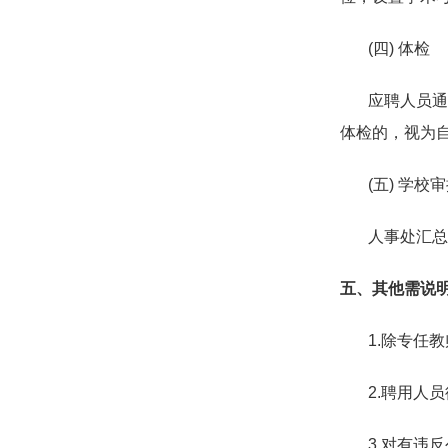
(
四
)
体检
应聘人员通过
体检的，视为
(
五
)
学校审
人事处汇总考
五、其他需说
1.
除专任教
2.
聘用人员
3.
对有违反