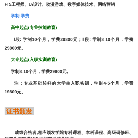
H
5工程师、
U
i设计、动漫游戏、数字媒体技术
、网络营销
学制
∙
学费
高中起点(专业技能教育)
Ⅰ段
:
学制
10
个月，学费
29800
元；Ⅱ段
:
学制
8-10
个月，学费
29800
元。
大专起点(入职实训教育)
学制
8-10
个月，学费
29800
元。
注：专业基础较好的大学生入职实训，学制4-5个月，学费
19800元
。
证书
颁
发
成绩合格者
,
相应颁发学院专科课程、本科课程、高级研修班、