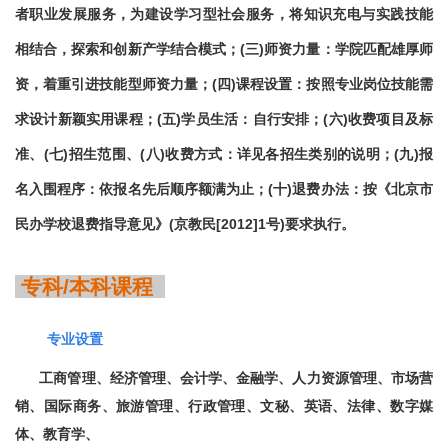
者职业发展服务，为建设学习型社会服务，将知识充电与实践技能
相结合，探索和创新产学结合模式；(三
)
师资力量：学院匹配雄厚师
资，着重引进技能型师资力量；(四
)
课程设置：按照专业岗位技能需
求设计新颖实用课程；(五
)
学员生活：自行安排；
(
六
)
收费项目及标
准、
(
七
)
招生范围、
(
八
)
收费方式：详见各招生类别的说明；
(
九
)
报
名入围程序：依报名先后顺序额满为止；
(
十
)
退费办法：按《北京市
民办学校退费指导意见》
(
京教民
[2012]1
号
)
要求执行。
专科/本科课程
专业设置
工商管理、经济管理、会计学、金融学、人力资源管理、市场营
销、国际商务、旅游管理、行政管理、文秘、英语、法律、数字媒
体、教育学、