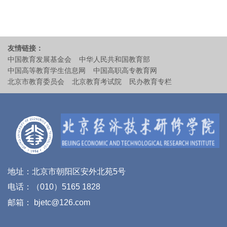
友情链接：
中国教育发展基金会
中华人民共和国教育部
中国高等教育学生信息网
中国高职高专教育网
北京市教育委员会
北京教育考试院
民办教育专栏
地址：北京市朝阳区安外北苑5号
电话：（010）5165 1828
邮箱： bjetc@126.com