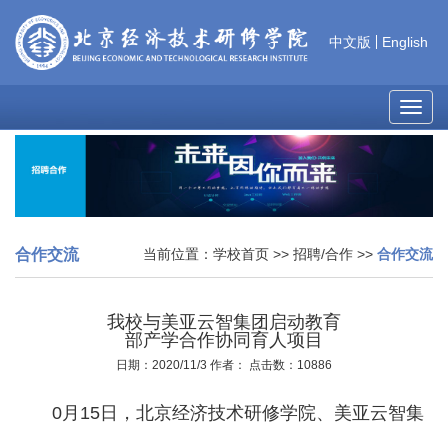
中文版
English
MEN
合作交流
当前位置：
学校首页
>>
招聘/合作
>>
合作交流
我校与美亚云智集团启动教育
部产学合作协同育人项目
日期：2020/11/3 作者： 点击数：10886
0月
15
日，北京经济技术研修学院、美亚云智集