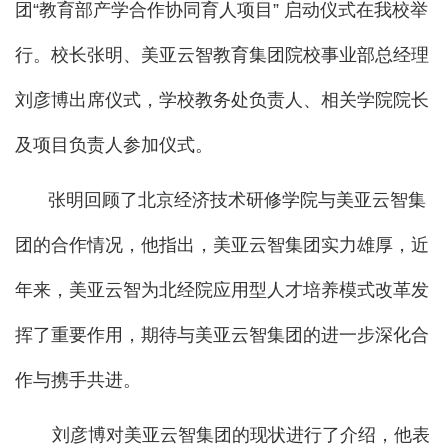
团“教育部产学合作协同育人项目” 启动仪式在我校举
行。校长张明、美亚云智教育集团院校事业部总经理
刘彦博出席仪式，学校教务处负责人、相关学院院长
及项目负责人参加仪式。
张明回顾了北京经济技术研修学院与美亚云智集
团的合作情况，他指出，美亚云智集团实力雄厚，近
年来，美亚云智为北经院应用型人才培养模式改革发
挥了重要作用，期待与美亚云智集团的进一步深化合
作与携手共进。
刘彦博对美亚云智集团的现状进行了介绍，他表